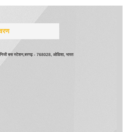
िवरण
स, निजी बस स्टेशन,बरगढ़ - 768028, ओडिशा, भारत