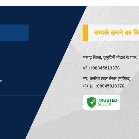
सम्पर्क करने का व
बरगढ़ जिला, कुमुदिनी होटल के पा
फ़ोन :
08045813376
मर. कन्हैया लाल बंसल
(
मालिक
)
मोबाइल :
08045813376